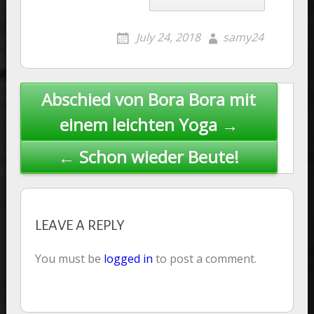
July 24, 2018
samy24
Post
Abschied von Bora Bora mit
navigation
einem leichten Yoga →
← Schon wieder Beute!
LEAVE A REPLY
You must be
logged in
to post a comment.